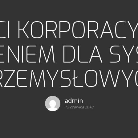
CI KORPORAC
ENIEM DLA S
RZEMYSŁOWY
admin
13 czerwca 2018