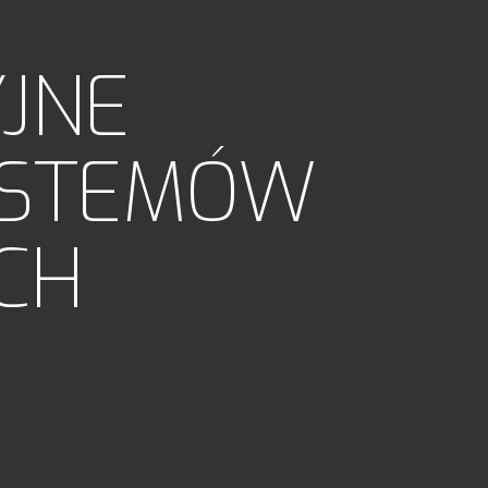
YJNE
YSTEMÓW
CH